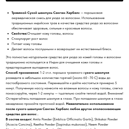
Травяной Сухой шампунь
Сангам Хербалс
— порошковая
аюрведическая смесь для ухода за волосами. Использование
традиционных индийских трав в качестве средства ухода за волосами
обеспечивает здоровые, сильные и красивые волосы.
Свойства:
Очищает кожу головы, волосы
Cтимулирует рост волос
Питает кожу головы
Делает волосы послушными и возвращает им естественный блеск.
Это полностью натуральное средство для ухода за кожей головы и волосами
традиционно используется в Индии для очищения кожи головы и
предотвращения выпадения волос.
Способ применения:
1-2 ст.л. порошка травяного с
ухого шампуня
разведите в небольшом количестве горячей (около 60 -70 С) воды до
пастообразного состояния. Перемешайте и дайте настояться примерно 5
минут. Полученную массу нанесите на влажные волосы и кожу головы, слегка
помассируйте, через 1-2 минуты — тщательно смойте теплой водой. Внимание!
Остерегайтесь попадания шампуня в глаза. При попадании шампуня в глаза
немедленно промойте проточной водой.
Нежелательно использование
после сухого шампуня Сангам Хербалс любое другое ополаскивающее
средство для волос .
В состав входит:
Amla Powder (Emblica Officinalis Gartn), Shikakai Powder
(Acacia Concina), Reetha Powder (Sapindus mukorossi), Neem Powder