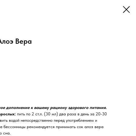
Алоэ Вера
ое дополнение к вашему рациону здорового питания.
зрослых:
пить по 2 ст.л. (30 мл) два раза в день за 20-30
вить водой непосредственно перед употреблением и
ие бессонницы рекомендуется принимать сок алоэ вера
о сна.