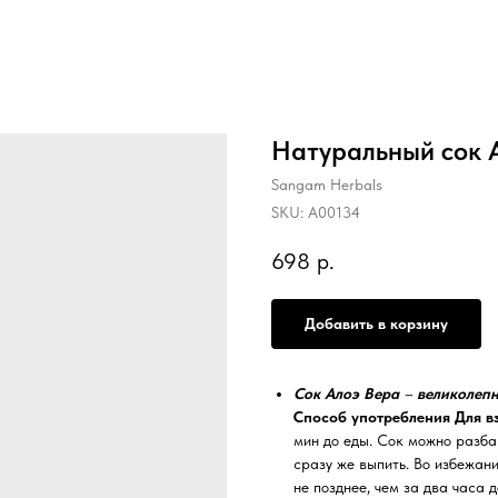
Натуральный сок 
Sangam Herbals
SKU:
A00134
698
р.
Добавить в корзину
Сок Алоэ Вера
–
великолепн
Способ употребления
Для в
мин до еды. Сок можно разба
сразу же выпить. Во избежан
не позднее, чем за два часа д