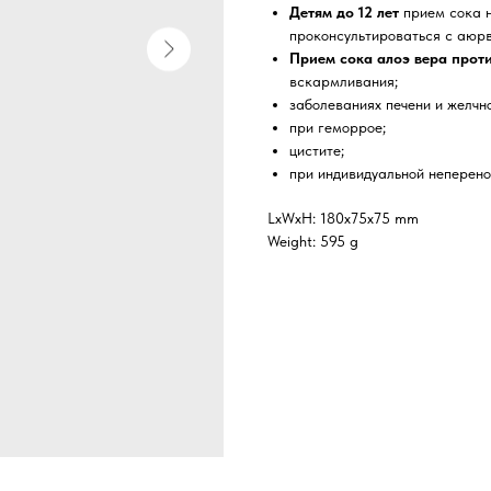
Детям до 12 лет
прием сока н
проконсультироваться с аюр
Прием сока алоэ вера прот
вскармливания;
заболеваниях печени и желчн
при геморрое;
цистите;
при индивидуальной неперено
LxWxH: 180x75x75 mm
Weight: 595 g