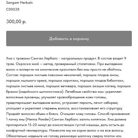
Sangam Herbals
C00028
300,00
р.
Добавить в корзину
Хна с травами Сангам Хербалс - натуральным продукт. В состав входят 9
трав. Окраска хной — метод, проверенный столетиями. При выпадении
волос и аллергии на химические красители без хны просто не обойтись.
Состав: порошок листьев лавсонии неколючей, порошок плодов амлы,
порошок мыльного ореха, порошок харитаки, порошок плодов бибхитаки,
порошок листьев ниима, порошок ветивера, порошок акации катеху, порошок
брахми (индийского щитолистника). Лечебные свойства хны: укрепляет
волосяные луковицы, улучшает кровообращение кожи головы,
предотвращает выпадение волос, устраняет перхоть, лечит себорею;
утолщает и укрепляет стержень волоса, восстанавливает его структуру.
Придаёт волосам объем и блеск. Очищает кожу головы. Способ применения:
1 пачку хны (Henna Powder) Сангам Хербалс залить кипятком. Хна должна
пропариться 15-20 минут до консистенции густой кашицы, дать остыть до
комфортной температуры. Нанесите хну на корни волос и на все волосы.
Обязательно наденьте на голову резиновую шапочку сверху платок или