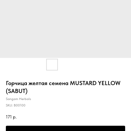
Горчица желтая семена MUSTARD YELLOW
(SABUT)
Sangam Herbals
SKU:
B00100
171
р.